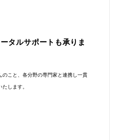
ング
トータルサポートも承りま
て良かった」
部の不動産を取り扱ってお
して、そう言っていただけ
んのこと、各分野の専門家と連携し一貫
なく、マンションなどの住宅物件もござ
望や悩みがあります。 UNIesでは、
いたします。
じて最適なサービスを提供します。
じめ、ビル・アパート・マンションなど
ております。
建てるための土地探しを始めたい方はお
。