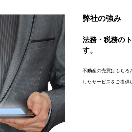
弊社の強み
コンサルティ
事業内容
法務・税務の
「取引を任せ
主に東京都心
す。
お客様に満足
ります。
るために。
不動産の売買はもちろ
新築・中古住宅だけで
お客様ごとに異なるご要
したサービスをご提供
います。
一人ひとりの状況に応
住宅・投資用土地をは
の投資物件も取り扱っ
住宅や投資用不動産を
気軽にご相談ください