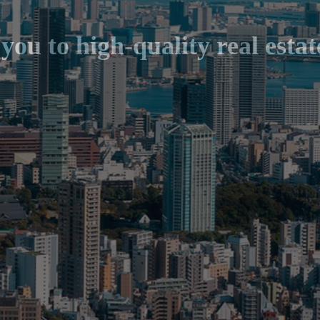
y
o
u
t
o
h
i
g
h
-
q
u
a
l
i
t
y
r
e
a
l
e
s
t
a
t
td