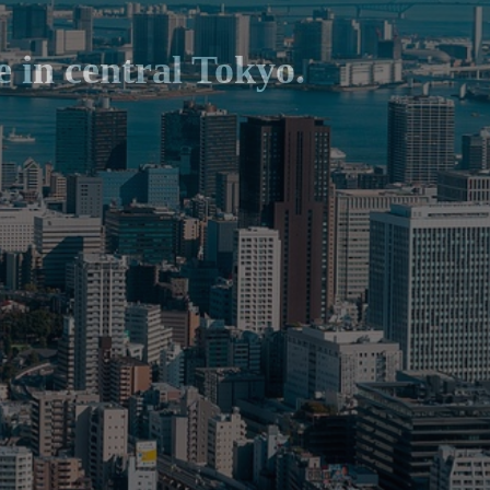
e
i
n
c
e
n
t
r
a
l
T
o
k
y
o
.