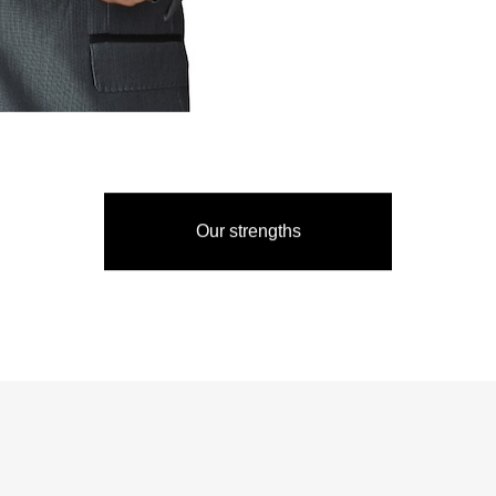
Business contents
Our strengths
consulting