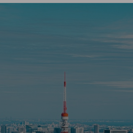
Home
Lang
MESSEAGE
ご挨拶
SERVISE
For one-stop real estate
transactions with peace
of mind.
buying an
g
Please feel fr
contact us a
anything.
UNI