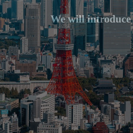
W
e
w
i
l
l
i
n
t
r
o
d
u
c
e
UNIes .L