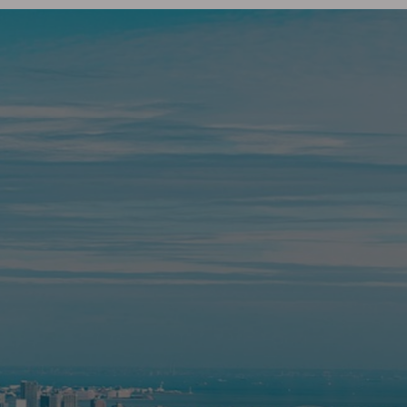
About us
Service
Business content
Messag
OUR STRENGS
ACCESS
法務・税務のトータルサポートも承り
会社所在地
ます。
d sellin
asset
U
N
I
e
s
.
L
t
d
Manage
Please contact us
ee to
even if it is your first
We also ma
bout
time investing in real
properties
estate in Japan.
purchase.
esは東京都心部における価値ある資産の提供をお約束いた