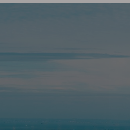
e
Contact us
ment
Planning
nage the
 you
We also produce new
branded properties.
します。